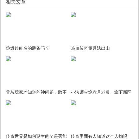
相关文章
你爆过红名的装备吗？
热血传奇偃月法出山
骨灰玩家才知道的神问题，敢不
小法师火烧赤月老巢，拿下新区
敢来检验一下？
第一把+2嗜魂法杖！
传奇世界是如何诞生的？是否能
传奇里面有人知道这个人物吗