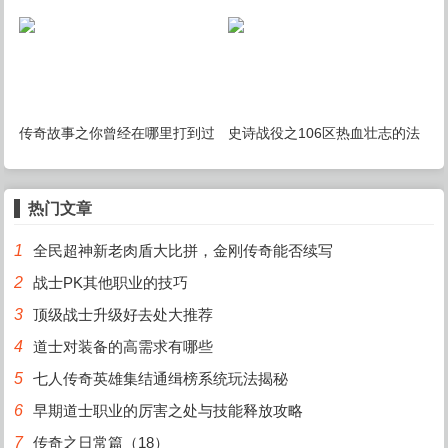
取代热血传奇？
传奇故事之你曾经在哪里打到过
史诗战役之106区热血壮志的法
裁决之杖
神之战！
热门文章
1
全民超神新老肉盾大比拼，金刚传奇能否续写
2
战士PK其他职业的技巧
3
顶级战士升级好去处大推荐
4
道士对装备的高需求有哪些
5
七人传奇英雄集结通缉榜系统玩法揭秘
6
早期道士职业的厉害之处与技能释放攻略
7
传奇之日常篇（18）