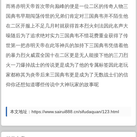
而将赤明天帝首次带向巅峰的便是一位二区的传奇人物三
国典韦早期闯荡传世的兄弟们肯定对三国典韦并不陌生他
在二区开服上不足几月时就获得首本烈火剑法因此名声大
噪随后为了追求绝对实力三国典韦不惜花费重金获得了传
世第一把赤明天帝在此等神兵的加持下三国典韦凭借着他
的暴力烈火威震全国十在二区更是无人能接下他的三刀烈
火一刀爆掉战士的传说更是成为了他的专属标签因此老玩
家都称其为炎帝后来三国典韦更是成为了无数战士们的信
仰你还想知道哪些传说中大神玩家的故事呢
本文地址：https://www.sairui888.cn/sifudaquan/123.html