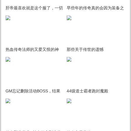
肝帝最喜欢就是这个服了，一切
早些年的传奇真的会因为装备之
靠打，花时间就能毕业
间的属性互相鄙视吗？
热血传奇法师的又爱又恨的神
那些关于传世的遗憾
兵，龙牙！被玩家们戏称为“杂
交”装备
GM忘记删除活动BOSS，结果
44级道士霸者跑封魔殿
爆了24把屠龙